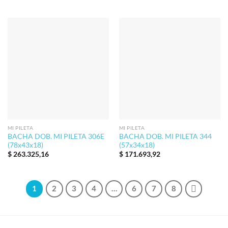
MI PILETA
MI PILETA
BACHA DOB. MI PILETA 306E
BACHA DOB. MI PILETA 344
(78x43x18)
(57x34x18)
$
263.325,16
$
171.693,92
1
2
3
4
…
6
7
8