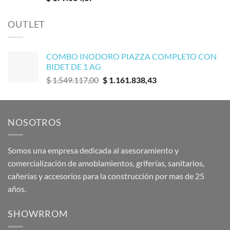
OUTLET
COMBO INODORO PIAZZA COMPLETO CON
BIDET DE 1 AG
El
El
$
1.549.117,00
$
1.161.838,43
precio
precio
original
actual
era:
es:
NOSOTROS
$ 1.549.117,00.
$ 1.161.838,43.
Somos una empresa dedicada al asesoramiento y
comercialización de amoblamientos, griferías, sanitarios,
cañerías y accesorios para la construcción por mas de 25
años.
SHOWRROM