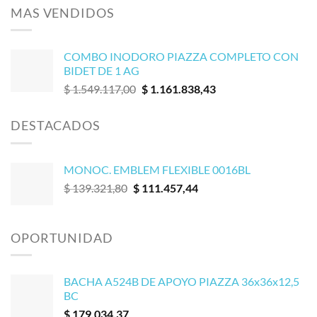
MAS VENDIDOS
COMBO INODORO PIAZZA COMPLETO CON
BIDET DE 1 AG
El
El
$
1.549.117,00
$
1.161.838,43
precio
precio
original
actual
DESTACADOS
era:
es:
$ 1.549.117,00.
$ 1.161.838,43.
MONOC. EMBLEM FLEXIBLE 0016BL
El
El
$
139.321,80
$
111.457,44
precio
precio
original
actual
era:
es:
OPORTUNIDAD
$ 139.321,80.
$ 111.457,44.
BACHA A524B DE APOYO PIAZZA 36x36x12,5
BC
$
179.034,37