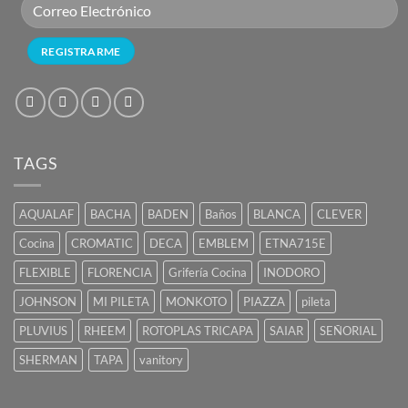
TAGS
AQUALAF
BACHA
BADEN
Baños
BLANCA
CLEVER
Cocina
CROMATIC
DECA
EMBLEM
ETNA715E
FLEXIBLE
FLORENCIA
Grifería Cocina
INODORO
JOHNSON
MI PILETA
MONKOTO
PIAZZA
pileta
PLUVIUS
RHEEM
ROTOPLAS TRICAPA
SAIAR
SEÑORIAL
SHERMAN
TAPA
vanitory