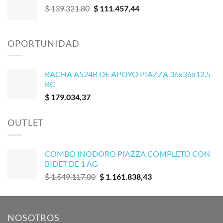
El
El
$
139.321,80
$
111.457,44
precio
precio
original
actual
era:
es:
OPORTUNIDAD
$ 139.321,80.
$ 111.457,44.
BACHA A524B DE APOYO PIAZZA 36x36x12,5
BC
$
179.034,37
OUTLET
COMBO INODORO PIAZZA COMPLETO CON
BIDET DE 1 AG
El
El
$
1.549.117,00
$
1.161.838,43
precio
precio
original
actual
era:
es:
NOSOTROS
$ 1.549.117,00.
$ 1.161.838,43.