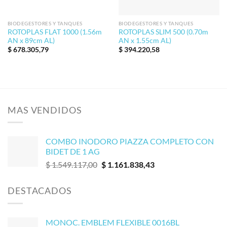
BIODEGESTORES Y TANQUES
BIODEGESTORES Y TANQUES
ROTOPLAS FLAT 1000 (1.56m
ROTOPLAS SLIM 500 (0.70m
AN x 89cm AL)
AN x 1.55cm AL)
$
678.305,79
$
394.220,58
MAS VENDIDOS
COMBO INODORO PIAZZA COMPLETO CON
BIDET DE 1 AG
El
El
$
1.549.117,00
$
1.161.838,43
precio
precio
original
actual
DESTACADOS
era:
es:
$ 1.549.117,00.
$ 1.161.838,43.
MONOC. EMBLEM FLEXIBLE 0016BL