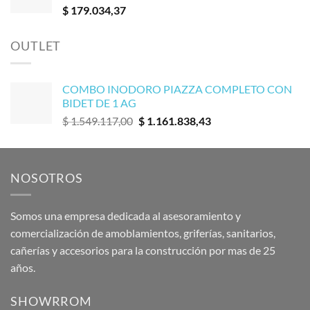
$
179.034,37
OUTLET
COMBO INODORO PIAZZA COMPLETO CON
BIDET DE 1 AG
El
El
$
1.549.117,00
$
1.161.838,43
precio
precio
original
actual
era:
es:
NOSOTROS
$ 1.549.117,00.
$ 1.161.838,43.
Somos una empresa dedicada al asesoramiento y
comercialización de amoblamientos, griferías, sanitarios,
cañerías y accesorios para la construcción por mas de 25
años.
SHOWRROM