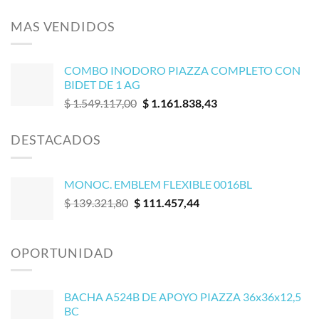
MAS VENDIDOS
COMBO INODORO PIAZZA COMPLETO CON
BIDET DE 1 AG
El
El
$
1.549.117,00
$
1.161.838,43
precio
precio
original
actual
DESTACADOS
era:
es:
$ 1.549.117,00.
$ 1.161.838,43.
MONOC. EMBLEM FLEXIBLE 0016BL
El
El
$
139.321,80
$
111.457,44
precio
precio
original
actual
era:
es:
OPORTUNIDAD
$ 139.321,80.
$ 111.457,44.
BACHA A524B DE APOYO PIAZZA 36x36x12,5
BC