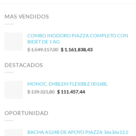
MAS VENDIDOS
COMBO INODORO PIAZZA COMPLETO CON
BIDET DE 1 AG
El
El
$
1.549.117,00
$
1.161.838,43
precio
precio
original
actual
DESTACADOS
era:
es:
$ 1.549.117,00.
$ 1.161.838,43.
MONOC. EMBLEM FLEXIBLE 0016BL
El
El
$
139.321,80
$
111.457,44
precio
precio
original
actual
era:
es:
OPORTUNIDAD
$ 139.321,80.
$ 111.457,44.
BACHA A524B DE APOYO PIAZZA 36x36x12,5