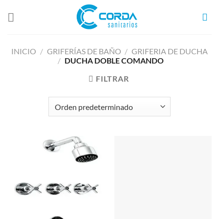
Saltar
al
contenido
INICIO
/
GRIFERÍAS DE BAÑO
/
GRIFERIA DE DUCHA
/
DUCHA DOBLE COMANDO
FILTRAR